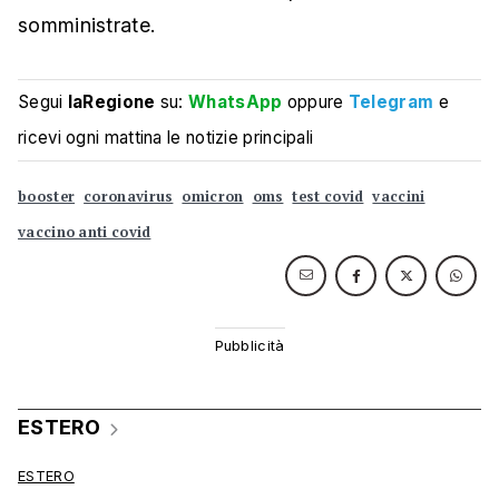
somministrate.
Segui
laRegione
su:
WhatsApp
oppure
Telegram
e
ricevi ogni mattina le notizie principali
booster
coronavirus
omicron
oms
test covid
vaccini
vaccino anti covid
ESTERO
ESTERO