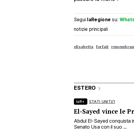
Segui
laRegione
su:
What
notizie principali
elisabetta
forfait
remembran
ESTERO
laR+
STATI UNITI/1
El-Sayed vince le 
Abdul El-Sayed conquista in
Senato Usa con il suo ...