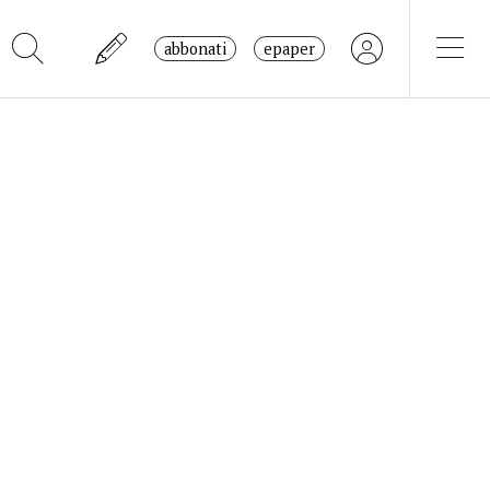
abbonati
epaper