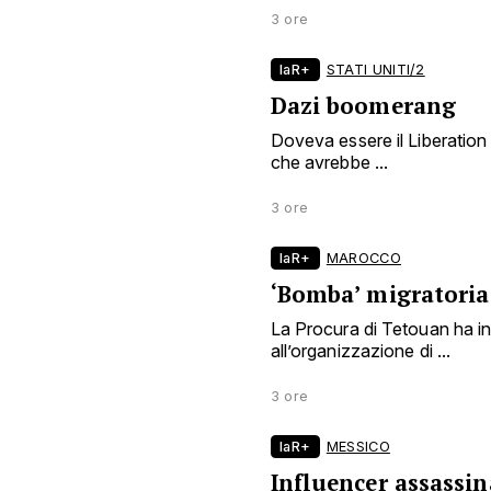
3 ore
laR+
STATI UNITI/2
Dazi boomerang
Doveva essere il Liberation
che avrebbe ...
3 ore
laR+
MAROCCO
‘Bomba’ migratoria
La Procura di Tetouan ha i
all’organizzazione di ...
3 ore
laR+
MESSICO
Influencer assassin