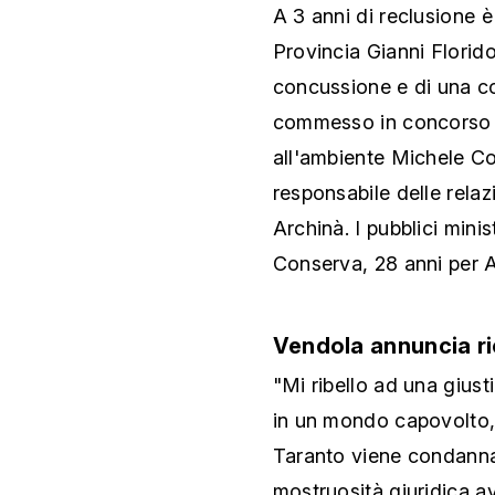
A 3 anni di reclusione 
Provincia Gianni Florid
concussione e di una c
commesso in concorso c
all'ambiente Michele Co
responsabile delle relazi
Archinà. I pubblici mini
Conserva, 28 anni per A
Vendola annuncia ri
"Mi ribello ad una giust
in un mondo capovolto, 
Taranto viene condanna
mostruosità giuridica a