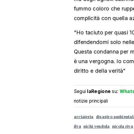
fummo coloro che rupper
complicità con quella a
"Ho taciuto per quasi 1
difendendomi solo nelle 
Questa condanna per m
è una vergogna. Io com
diritto e della verità"
Segui
laRegione
su:
What
notizie principali
acciaieria
disastro ambiental
ilva
nichi vendola
nicola riva