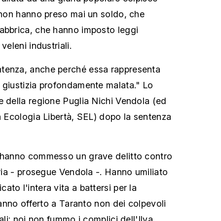
a non hanno preso mai un soldo, che
fabbrica, che hanno imposto leggi
veleni industriali.
tenza, anche perché essa rappresenta
 giustizia profondamente malata." Lo
e della regione Puglia Nichi Vendola (ed
ra Ecologia Libertà, SEL) dopo la sentenza
e hanno commesso un grave delitto contro
oria - prosegue Vendola -. Hanno umiliato
to l'intera vita a battersi per la
 Hanno offerto a Taranto non dei colpevoli
ali: noi non fummo i complici dell'Ilva,