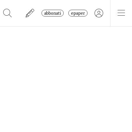
abbonati
epaper