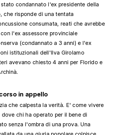
è stato condannato l'ex presidente della
o, che risponde di una tentata
oncussione consumata, reati che avrebbe
on l'ex assessore provinciale
nserva (condannato a 3 anni) e l'ex
oni istituzionali dell'Ilva Girolamo
steri avevano chiesto 4 anni per Florido e
rchinà.
corso in appello
izia che calpesta la verità. E' come vivere
dove chi ha operato per il bene di
to senza l'ombra di una prova. Una
vallata da una giuria popolare colpisce