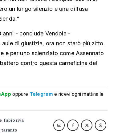
o un lungo silenzio e una diffusa
zienda."
0 anni - conclude Vendola -
aule di giustizia, ora non starò più zitto.
e e per uno scienziato come Assennato
batterò contro questa carneficina del
sApp
oppure
Telegram
e ricevi ogni mattina le
e
fabio riva
taranto