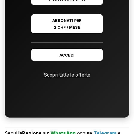
ABBONATI PER
2 CHF / MESE
ACCEDI
Scopri tutte le offerte
Segui
laRegione
su:
WhatsApp
oppure
Telegram
e