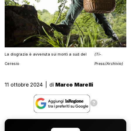
La disgrazia è avvenuta sui monti a sud del
(Ti-
Ceresio
Press/Archivio)
11 ottobre 2024
|
di
Marco Marelli