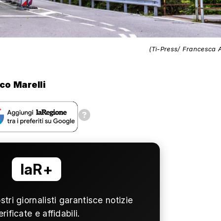
(Ti-Press/ Francesca 
co Marelli
laR+
ostri giornalisti garantisce notizie
erificate e affidabili.