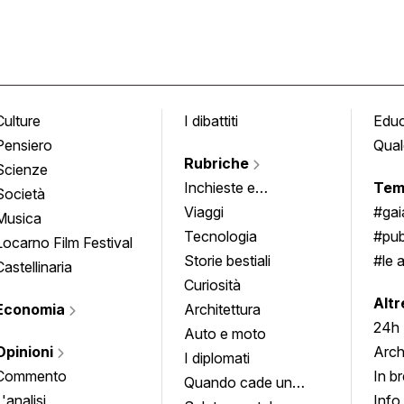
Culture
I dibattiti
Edu
Pensiero
Qual
Rubriche
Scienze
Inchieste e
Tem
Società
approfondimenti
Viaggi
#ga
Musica
Tecnologia
#pub
Locarno Film Festival
Storie bestiali
#le 
Castellinaria
Curiosità
info
Altr
Economia
Architettura
24h
Auto e moto
Opinioni
Arch
I diplomati
Commento
In b
Quando cade un
L'analisi
Info