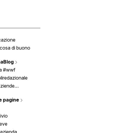
cazione
Tombola
cosa di buono
Fumetto
Vignette
aBlog
Scrivici
ia #wwf
liredazionale
aziende
rmano
e pagine
ivio
reve
 azienda