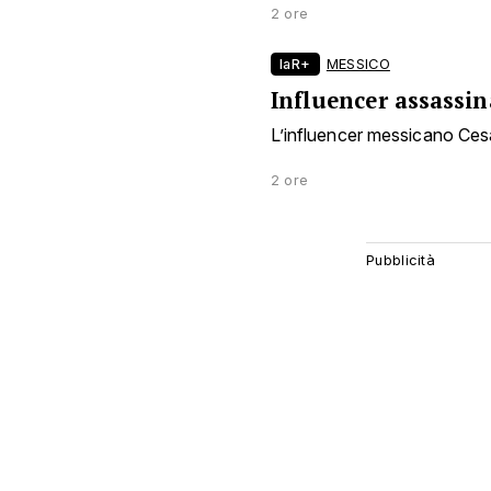
2 ore
laR+
MESSICO
Influencer assassin
L’influencer messicano Ces
2 ore