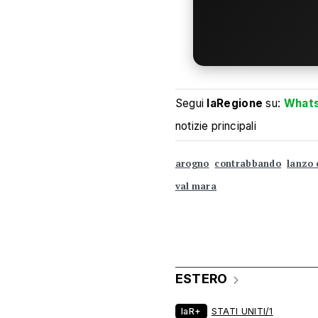
Segui
laRegione
su:
What
notizie principali
arogno
contrabbando
lanzo 
val mara
ESTERO
laR+
STATI UNITI/1