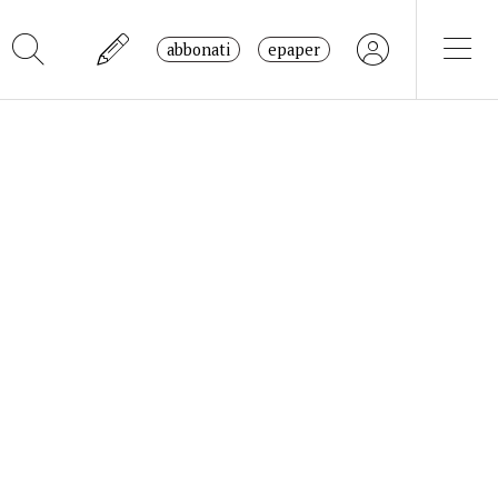
abbonati
epaper