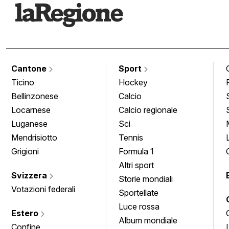
Cantone
Sport
Ticino
Hockey
Bellinzonese
Calcio
Locarnese
Calcio regionale
Luganese
Sci
Mendrisiotto
Tennis
Grigioni
Formula 1
Altri sport
Svizzera
Storie mondiali
Votazioni federali
Sportellate
Luce rossa
Estero
Album mondiale
Confine