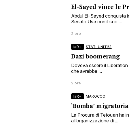
El-Sayed vince le 
Abdul El-Sayed conquista in
Senato Usa con il suo ...
2 ore
laR+
STATI UNITI/2
Dazi boomerang
Doveva essere il Liberation
che avrebbe ...
2 ore
laR+
MAROCCO
‘Bomba’ migratoria
La Procura di Tetouan ha i
all’organizzazione di ...