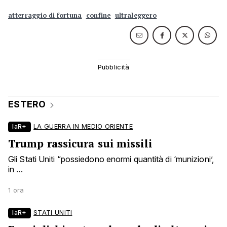
atterraggio di fortuna
confine
ultraleggero
ESTERO
laR+
LA GUERRA IN MEDIO ORIENTE
Trump rassicura sui missili
Gli Stati Uniti “possiedono enormi quantità di ‘munizioni’,
in ...
1 ora
laR+
STATI UNITI