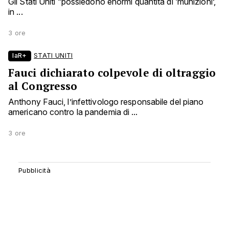
Gli Stati Uniti “possiedono enormi quantità di ‘munizioni’,
in ...
3 ore
laR+
STATI UNITI
Fauci dichiarato colpevole di oltraggio
al Congresso
Anthony Fauci, l’infettivologo responsabile del piano
americano contro la pandemia di ...
3 ore