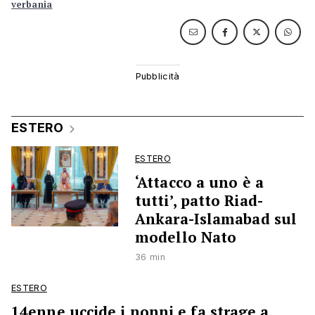
verbania
ESTERO
ESTERO
‘Attacco a uno è a
tutti’, patto Riad-
Ankara-Islamabad sul
modello Nato
36 min
ESTERO
14enne uccide i nonni e fa strage a