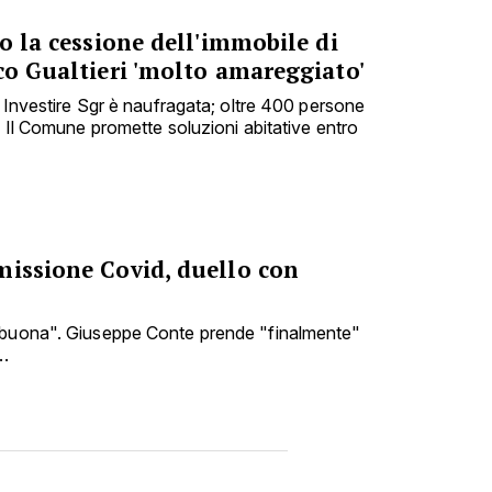
no la cessione dell'immobile di
co Gualtieri 'molto amareggiato'
e Investire Sgr è naufragata; oltre 400 persone
. Il Comune promette soluzioni abitative entro
missione Covid, duello con
 buona". Giuseppe Conte prende "finalmente"
..