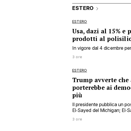
ESTERO
ESTERO
Usa, dazi al 15% e 
prodotti al polisili
In vigore dal 4 dicembre per
3 ore
ESTERO
Trump avverte che 
porterebbe ai democ
più
Il presidente pubblica un p
El‑Sayed del Michigan; El‑S
3 ore