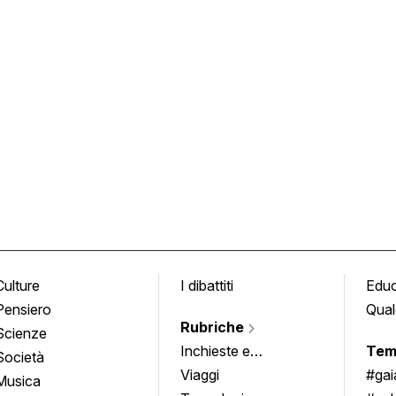
Culture
I dibattiti
Edu
Pensiero
Qual
Rubriche
Scienze
Inchieste e
Tem
Società
approfondimenti
Viaggi
#ga
Musica