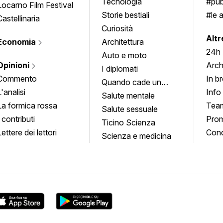
Tecnologia
#pub
Locarno Film Festival
Storie bestiali
#le 
Castellinaria
Curiosità
info
Altr
Economia
Architettura
24h
Auto e moto
Opinioni
Arch
I diplomati
Commento
In b
Quando cade un
L'analisi
Info
quadro
Salute mentale
La formica rossa
Tea
Salute sessuale
I contributi
Prom
Ticino Scienza
Lettere dei lettori
Conc
Scienza e medicina