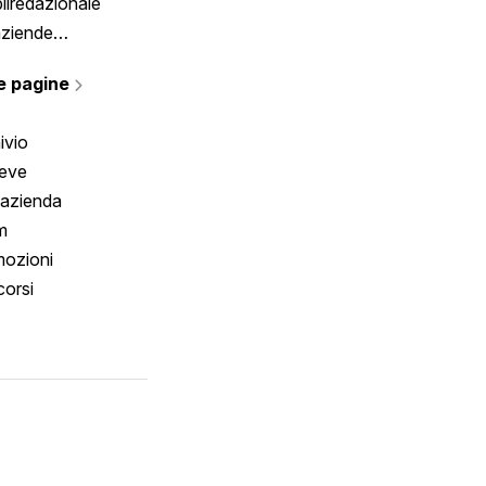
liredazionale
aziende
rmano
e pagine
ivio
reve
 azienda
m
ozioni
orsi