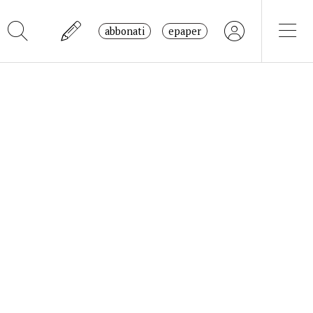
abbonati
epaper