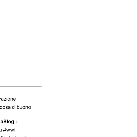
cazione
Tombola
cosa di buono
Fumetto
Vignette
aBlog
Scrivici
ia #wwf