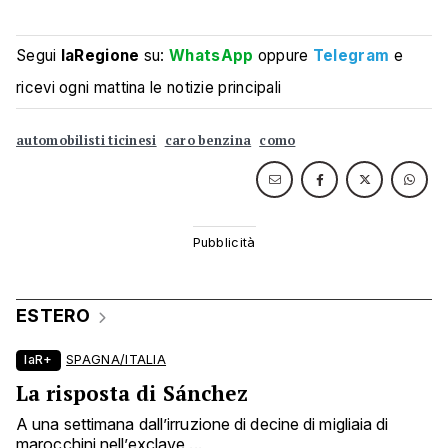
Segui
laRegione
su:
WhatsApp
oppure
Telegram
e
ricevi ogni mattina le notizie principali
automobilisti ticinesi
caro benzina
como
ESTERO
laR+
SPAGNA/ITALIA
La risposta di Sánchez
A una settimana dall’irruzione di decine di migliaia di
marocchini nell’exclave ...