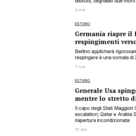
distrutti, segnalati due morti
3 ore
ESTERO
Germania riapre il
respingimenti verso 
Berlino applicherà rigorosam
respingere è una somala di 
7 ore
ESTERO
Generale Usa spinge
mentre lo stretto d
Il capo degli Stati Maggiori 
escalation; Qatar e Arabia 
riapertura incondizionata
13 ore