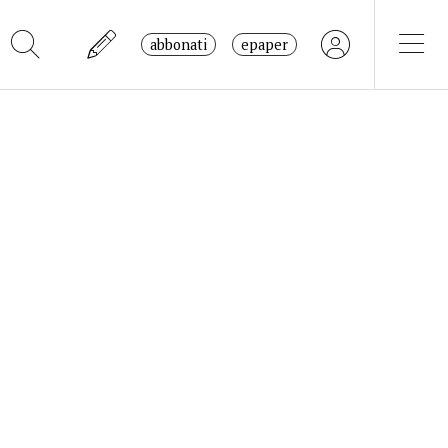
abbonati
epaper