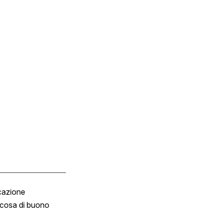
cazione
Tombola
cosa di buono
Fumetto