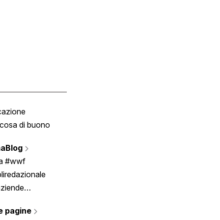
cazione
Tombola
cosa di buono
Fumetto
Vignette
aBlog
Scrivici
ia #wwf
liredazionale
aziende
rmano
e pagine