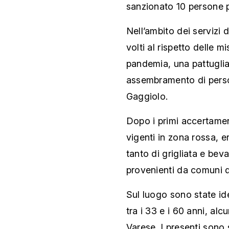
sanzionato 10 persone p
Nell’ambito dei servizi 
volti al rispetto delle 
pandemia, una pattuglia
assembramento di person
Gaggiolo.
Dopo i primi accertament
vigenti in zona rossa, 
tanto di grigliata e bev
provenienti da comuni d
Sul luogo sono state iden
tra i 33 e i 60 anni, alc
Varese. I presenti sono s