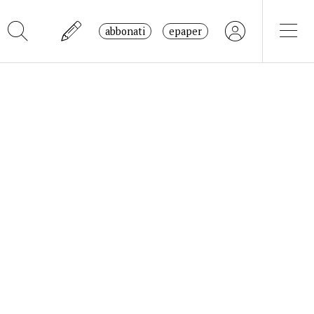
abbonati
epaper