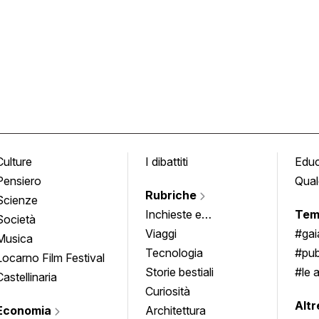
Culture
I dibattiti
Edu
Pensiero
Qual
Rubriche
Scienze
Inchieste e
Tem
Società
approfondimenti
Viaggi
#ga
Musica
Tecnologia
#pub
Locarno Film Festival
Storie bestiali
#le 
Castellinaria
Curiosità
info
Altr
Economia
Architettura