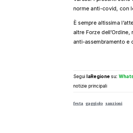
norme anti-covid, con l
È sempre altissima l’att
altre Forze dell’Ordine, 
anti-assembramento e d
Segui
laRegione
su:
What
notizie principali
festa
gaggiolo
sanzioni