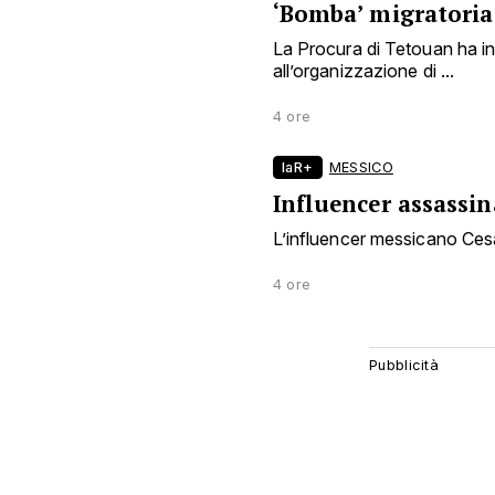
‘Bomba’ migratoria
La Procura di Tetouan ha i
all’organizzazione di ...
4 ore
laR+
MESSICO
Influencer assassin
L’influencer messicano Ces
4 ore