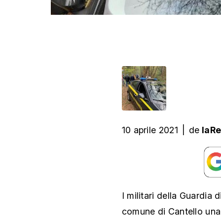
10 aprile 2021
|
de
laR
I militari della Guardia
comune di Cantello una