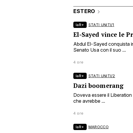
ESTERO
laR+
STATI UNITI/1
El-Sayed vince le 
Abdul El-Sayed conquista in
Senato Usa con il suo ...
4 ore
laR+
STATI UNITI/2
Dazi boomerang
Doveva essere il Liberation
che avrebbe ...
4 ore
laR+
MAROCCO