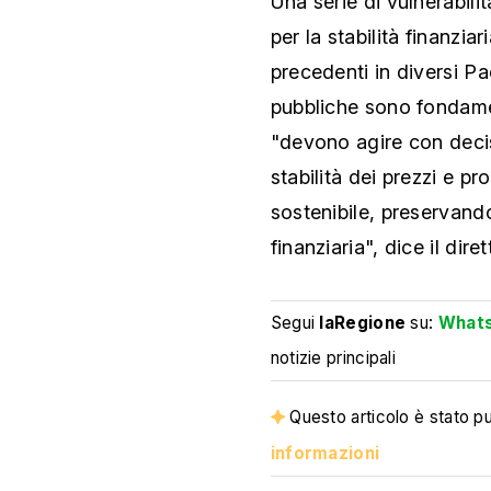
Una serie di vulnerabili
per la stabilità finanzia
precedenti in diversi Pa
pubbliche sono fondamen
"devono agire con decisi
stabilità dei prezzi e 
sostenibile, preservand
finanziaria", dice il dir
Segui
laRegione
su:
What
notizie principali
Questo articolo è stato pub
informazioni