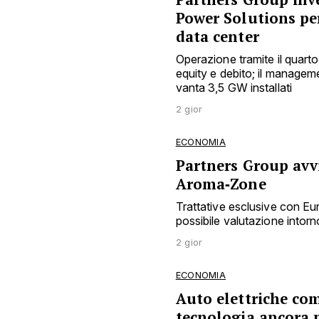
Power Solutions pe
data center
Operazione tramite il quarto
equity e debito; il manage
vanta 3,5 GW installati
2 gior
ECONOMIA
Partners Group avvi
Aroma‑Zone
Trattative esclusive con E
possibile valutazione intorno
2 gior
ECONOMIA
Auto elettriche co
tecnologia ancora 