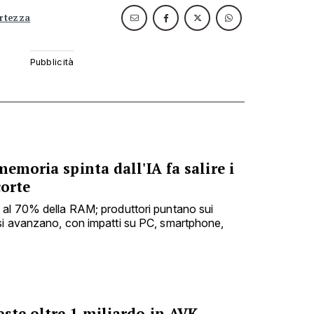
ertezza
memoria spinta dall'IA fa salire i
corte
 al 70% della RAM; produttori puntano sui
si avanzano, con impatti su PC, smartphone,
ste oltre 1 miliardo in AVK