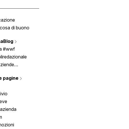
cazione
Tombola
cosa di buono
Fumetto
Vignette
aBlog
Scrivici
ia #wwf
liredazionale
aziende
rmano
e pagine
ivio
reve
 azienda
m
ozioni