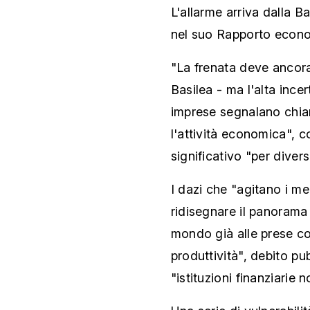
L'allarme arriva dalla B
nel suo Rapporto econ
"La frenata deve ancora m
Basilea - ma l'alta ince
imprese segnalano chia
l'attività economica", 
significativo "per divers
I dazi che "agitano i me
ridisegnare il panorama
mondo già alle prese c
produttività", debito pu
"istituzioni finanziari