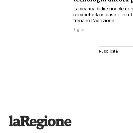
La ricarica bidirezionale c
reimmetterla in casa o in ret
frenano l'adozione
3 gior