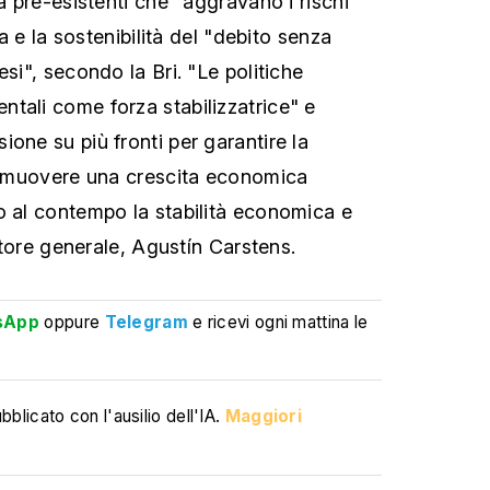
tà pre-esistenti che "aggravano i rischi"
ria e la sostenibilità del "debito senza
esi", secondo la Bri. "Le politiche
tali come forza stabilizzatrice" e
one su più fronti per garantire la
promuovere una crescita economica
o al contempo la stabilità economica e
ettore generale, Agustín Carstens.
sApp
oppure
Telegram
e ricevi ogni mattina le
blicato con l'ausilio dell'IA.
Maggiori