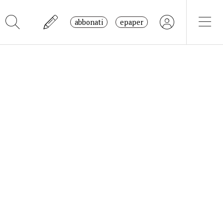
abbonati
epaper