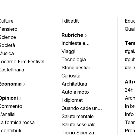
Culture
I dibattiti
Edu
Pensiero
Qual
Rubriche
Scienze
Inchieste e
Tem
Società
approfondimenti
Viaggi
#ga
Musica
Tecnologia
#pub
Locarno Film Festival
Storie bestiali
#le 
Castellinaria
Curiosità
info
Altr
Economia
Architettura
24h
Auto e moto
Opinioni
Arch
I diplomati
Commento
In b
Quando cade un
L'analisi
Info
quadro
Salute mentale
La formica rossa
Tea
Salute sessuale
I contributi
Prom
Ticino Scienza