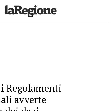
ei Regolamenti
ali avverte
o dei dazi