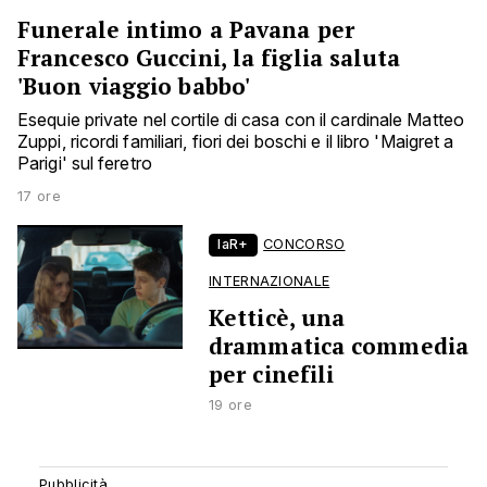
Funerale intimo a Pavana per
Francesco Guccini, la figlia saluta
'Buon viaggio babbo'
Esequie private nel cortile di casa con il cardinale Matteo
Zuppi, ricordi familiari, fiori dei boschi e il libro 'Maigret a
Parigi' sul feretro
17 ore
laR+
CONCORSO
INTERNAZIONALE
Ketticè, una
drammatica commedia
per cinefili
19 ore