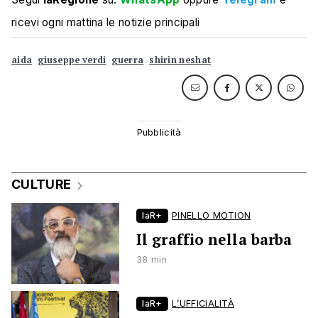
ricevi ogni mattina le notizie principali
aida
giuseppe verdi
guerra
shirin neshat
CULTURE
laR+
PINELLO MOTION
Il graffio nella barba
38 min
laR+
L’UFFICIALITÀ