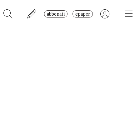
abbonati
epaper