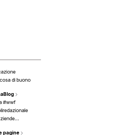
cazione
Tombola
cosa di buono
Fumetto
Vignette
aBlog
Scrivici
ia #wwf
liredazionale
aziende
rmano
e pagine