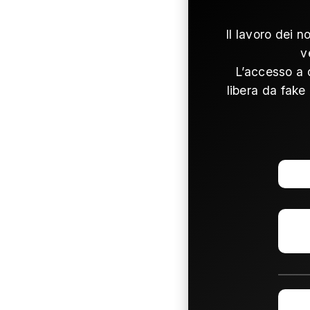
Il lavoro dei n
v
L’accesso a 
libera da fake 