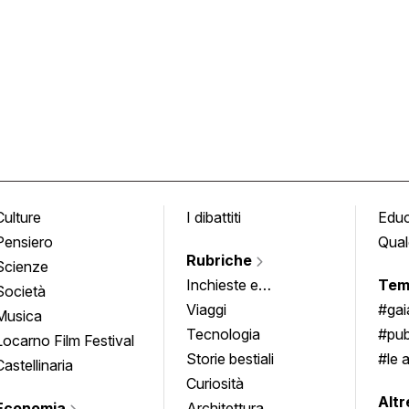
Culture
I dibattiti
Edu
Pensiero
Qual
Rubriche
Scienze
Inchieste e
Tem
Società
approfondimenti
Viaggi
#ga
Musica
Tecnologia
#pub
Locarno Film Festival
Storie bestiali
#le 
Castellinaria
Curiosità
info
Altr
Economia
Architettura