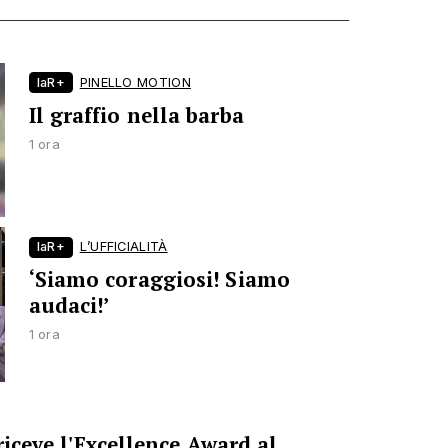
laR+
PINELLO MOTION
Il graffio nella barba
1 ora
laR+
L’UFFICIALITÀ
‘Siamo coraggiosi! Siamo
audaci!’
1 ora
riceve l'Excellence Award al