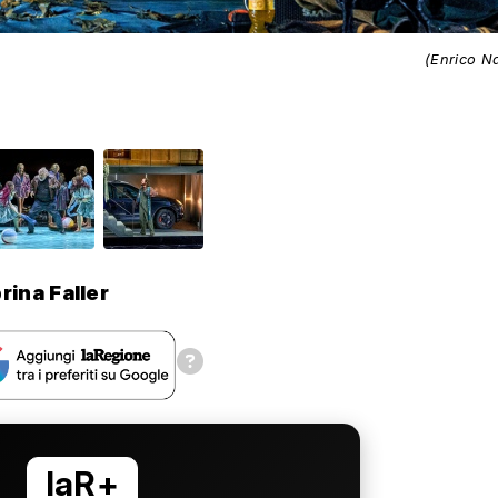
(Enrico N
rina Faller
laR+