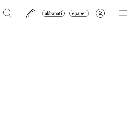
abbonati
epaper