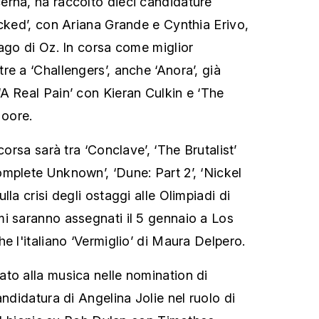
erna, ha raccolto dieci candidature
icked’, con Ariana Grande e Cynthia Erivo,
Mago di Oz. In corsa come miglior
e a ‘Challengers’, anche ‘Anora’, già
A Real Pain’ con Kieran Culkin e ‘The
oore.
corsa sarà tra ‘Conclave’, ‘The Brutalist’
mplete Unknown’, ‘Dune: Part 2’, ‘Nickel
lla crisi degli ostaggi alle Olimpiadi di
i saranno assegnati il 5 gennaio a Los
e l'italiano ‘Vermiglio’ di Maura Delpero.
to alla musica nelle nomination di
andidatura di Angelina Jolie nel ruolo di