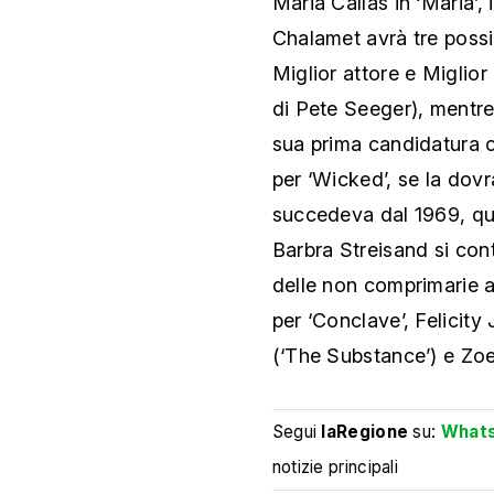
Maria Callas in ‘Maria’,
Chalamet avrà tre possib
Miglior attore e Miglio
di Pete Seeger), mentre
sua prima candidatura c
per ‘Wicked’, se la do
succedeva dal 1969, qu
Barbra Streisand si cont
delle non comprimarie an
per ‘Conclave’, Felicity
(‘The Substance’) e Zoe
Segui
laRegione
su:
What
notizie principali