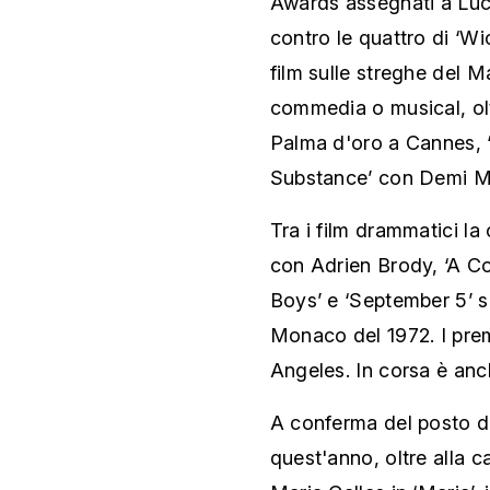
Awards assegnati a Luc
contro le quattro di ‘W
film sulle streghe del 
commedia o musical, oltr
Palma d'oro a Cannes, ‘
Substance’ con Demi M
Tra i film drammatici la 
con Adrien Brody, ‘A Co
Boys’ e ‘September 5’ su
Monaco del 1972. I prem
Angeles. In corsa è anch
A conferma del posto da
quest'anno, oltre alla c