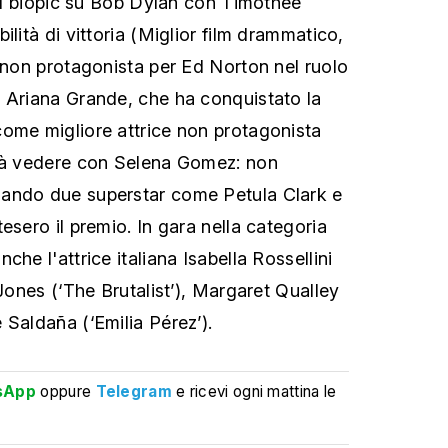
 il biopic su Bob Dylan con Timothee
ilità di vittoria (Miglior film drammatico,
r non protagonista per Ed Norton nel ruolo
 Ariana Grande, che ha conquistato la
ome migliore attrice non protagonista
vrà vedere con Selena Gomez: non
ando due superstar come Petula Clark e
esero il premio. In gara nella categoria
che l'attrice italiana Isabella Rossellini
 Jones (‘The Brutalist’), Margaret Qualley
 Saldaña (‘Emilia Pérez’).
sApp
oppure
Telegram
e ricevi ogni mattina le