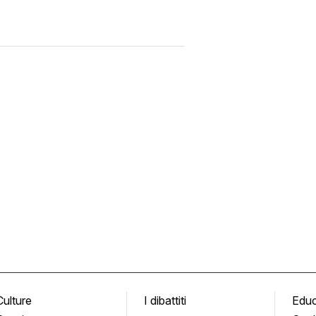
Culture
I dibattiti
Edu