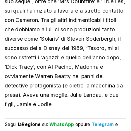
suo sequel, oltre che ‘Mrs Doubtfire’ e ‘True lies’,
sui quali ha iniziato a lavorare a stretto contatto
con Cameron. Tra gli altri indimenticabili titoli
che dobbiamo a lui, ci sono produzioni tanto
diverse come ‘Solaris’ di Steven Soderbergh, il
successo della Disney del 1989, ‘Tesoro, mi si
sono ristretti i ragazzi’ e quello dell'anno dopo,
‘Dick Tracy’, con Al Pacino, Madonna e
ovviamente Warren Beatty nei panni del
detective protagonista (e dietro la macchina da
presa). Aveva una moglie. Julie Landau, e due
figli, Jamie e Jodie.
Segui
laRegione
su:
WhatsApp
oppure
Telegram
e