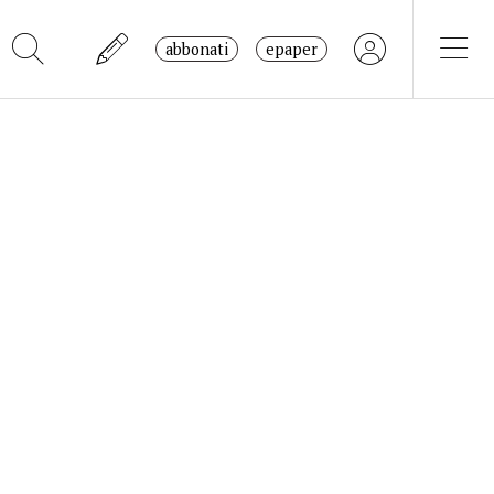
abbonati
epaper