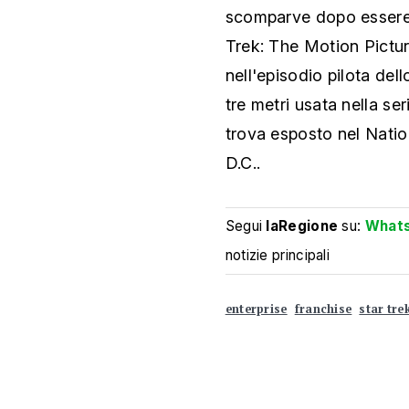
scomparve dopo essere st
Trek: The Motion Pictur
nell'episodio pilota dell
tre metri usata nella se
trova esposto nel Nat
D.C..
Segui
laRegione
su:
What
notizie principali
enterprise
franchise
star tre