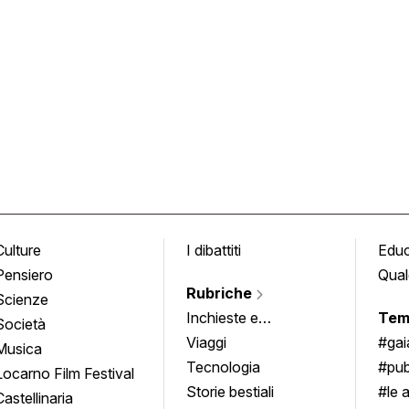
Culture
I dibattiti
Edu
Pensiero
Qual
Rubriche
Scienze
Inchieste e
Tem
Società
approfondimenti
Viaggi
#ga
Musica
Tecnologia
#pub
Locarno Film Festival
Storie bestiali
#le 
Castellinaria