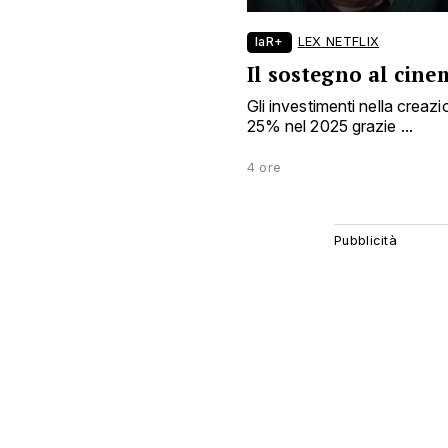
laR+
LEX NETFLIX
Il sostegno al cin
Gli investimenti nella crea
25% nel 2025 grazie ...
4 ore