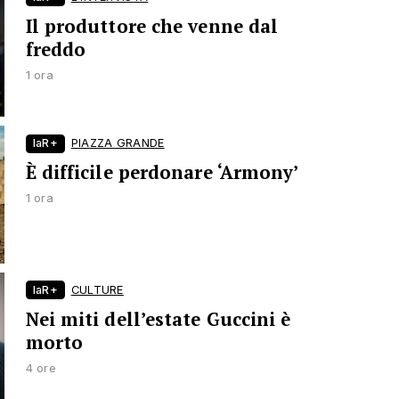
Il produttore che venne dal
freddo
1 ora
laR+
PIAZZA GRANDE
È difficile perdonare ‘Armony’
1 ora
laR+
CULTURE
Nei miti dell’estate Guccini è
morto
4 ore