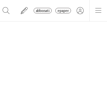
abbonati
epaper