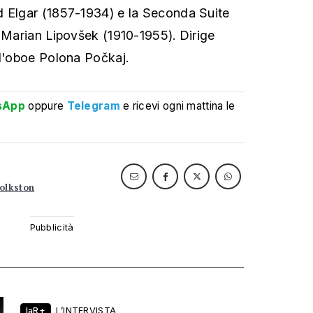
d Elgar (1857-1934) e la Seconda Suite
i Marian Lipovšek (1910-1955). Dirige
ll'oboe Polona Počkaj.
sApp
oppure
Telegram
e ricevi ogni mattina le
olkston
laR+
L’INTERVISTA