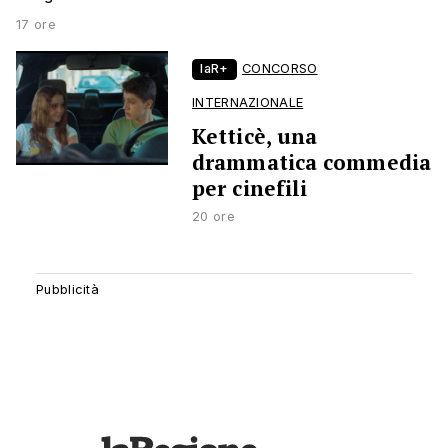
17 ore
laR+
CONCORSO
INTERNAZIONALE
Ketticè, una
drammatica commedia
per cinefili
20 ore