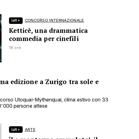
laR+
CONCORSO INTERNAZIONALE
Ketticè, una drammatica
commedia per cinefili
18 ore
ma edizione a Zurigo tra sole e
rcorso Utoquai-Mythenquai, clima estivo con 33
00'000 persone attese
laR+
ARTE