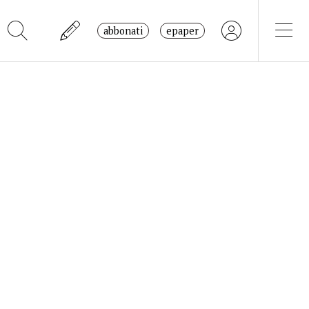
abbonati
epaper