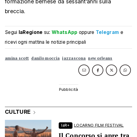
formazione bernese da sessant’anni sulla
breccia.
Segui
laRegione
su:
WhatsApp
oppure
Telegram
e
ricevi ogni mattina le notizie principali
amina scott
danilo moccia
jazzascona
new orleans
CULTURE
laR+
LOCARNO FILM FESTIVAL
Il Concorso si apre tra