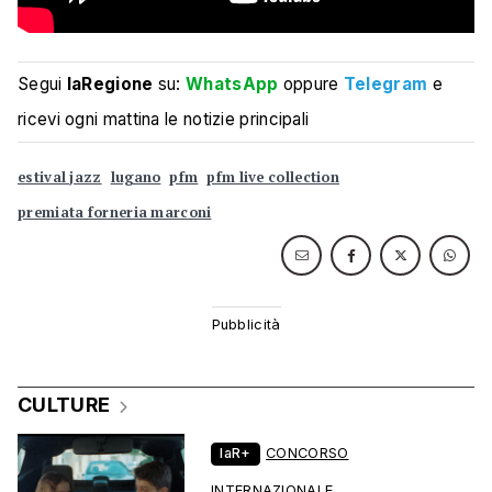
Segui
laRegione
su:
WhatsApp
oppure
Telegram
e
ricevi ogni mattina le notizie principali
estival jazz
lugano
pfm
pfm live collection
premiata forneria marconi
CULTURE
laR+
CONCORSO
INTERNAZIONALE