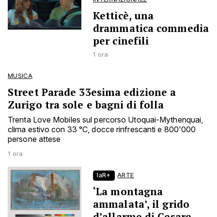
Ketticè, una
drammatica commedia
per cinefili
1 ora
MUSICA
Street Parade 33esima edizione a
Zurigo tra sole e bagni di folla
Trenta Love Mobiles sul percorso Utoquai-Mythenquai,
clima estivo con 33 °C, docce rinfrescanti e 800'000
persone attese
1 ora
laR+
ARTE
‘La montagna
ammalata’, il grido
d’allarme di Cesare