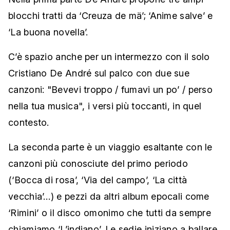
blocchi tratti da ‘Creuza de mä’; ‘Anime salve’ e
‘La buona novella’.
C’è spazio anche per un intermezzo con il solo
Cristiano De André sul palco con due sue
canzoni: "Bevevi troppo / fumavi un po’ / perso
nella tua musica", i versi più toccanti, in quel
contesto.
La seconda parte è un viaggio esaltante con le
canzoni più conosciute del primo periodo
(‘Bocca di rosa’, ‘Via del campo’, ‘La città
vecchia’…) e pezzi da altri album epocali come
‘Rimini’ o il disco omonimo che tutti da sempre
chiamiamo ‘L’indiano’. Le sedie iniziano a ballare,