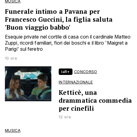
MUSICA
Funerale intimo a Pavana per
Francesco Guccini, la figlia saluta
'Buon viaggio babbo'
Esequie private nel cortile di casa con il cardinale Matteo
Zuppi, ricordi familiari, fiori dei boschi e il libro 'Maigret a
Parigi' sul feretro
10 ore
laR+
CONCORSO
INTERNAZIONALE
Ketticè, una
drammatica commedia
per cinefili
12 ore
MUSICA