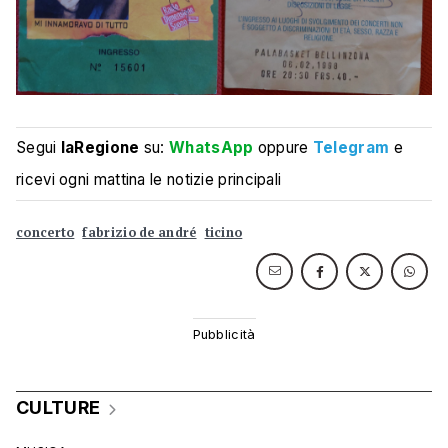
Segui
laRegione
su:
WhatsApp
oppure
Telegram
e
ricevi ogni mattina le notizie principali
concerto
fabrizio de andré
ticino
CULTURE