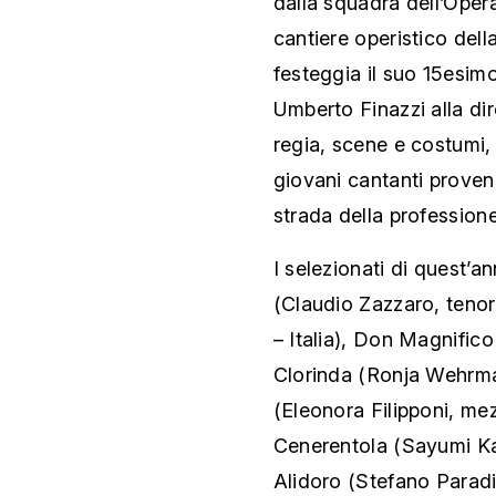
dalla squadra dell’Opera
cantiere operistico del
festeggia il suo 15esim
Umberto Finazzi alla di
regia, scene e costumi, 
giovani cantanti proveni
strada della professione
I selezionati di quest’a
(Claudio Zazzaro, tenore
– Italia), Don Magnifico 
Clorinda (Ronja Wehrma
(Eleonora Filipponi, me
Cenerentola (Sayumi K
Alidoro (Stefano Paradi