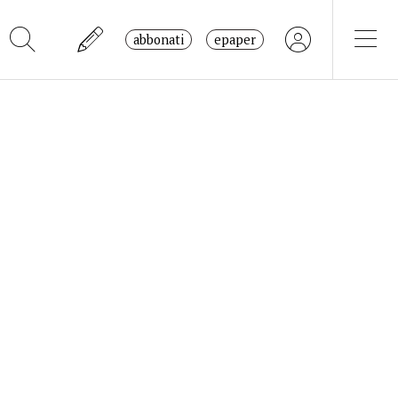
abbonati
epaper