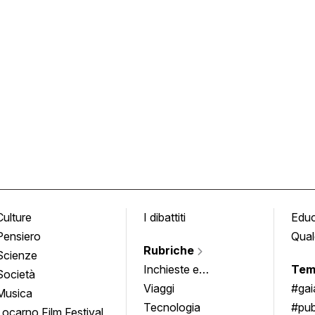
Culture
I dibattiti
Edu
Pensiero
Qual
Rubriche
Scienze
Inchieste e
Tem
Società
approfondimenti
Viaggi
#ga
Musica
Tecnologia
#pub
Locarno Film Festival