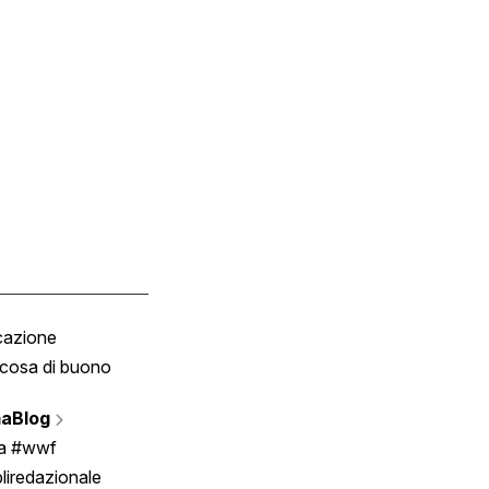
cazione
Tombola
cosa di buono
Fumetto
Vignette
aBlog
Scrivici
ia #wwf
liredazionale