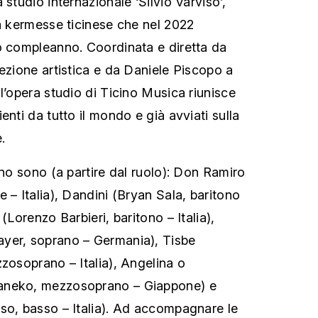
 studio internazionale ‘Silvio Varviso’,
la kermesse ticinese che nel 2022
o compleanno. Coordinata e diretta da
rezione artistica e da Daniele Piscopo a
l’opera studio di Ticino Musica riunisce
enti da tutto il mondo e già avviati sulla
.
nno sono (a partire dal ruolo):
Don Ramiro
 – Italia), Dandini (Bryan Sala, baritono
(Lorenzo Barbieri, baritono – Italia),
yer, soprano – Germania), Tisbe
zzosoprano – Italia), Angelina o
aneko, mezzosoprano – Giappone) e
so, basso – Italia). Ad accompagnare le