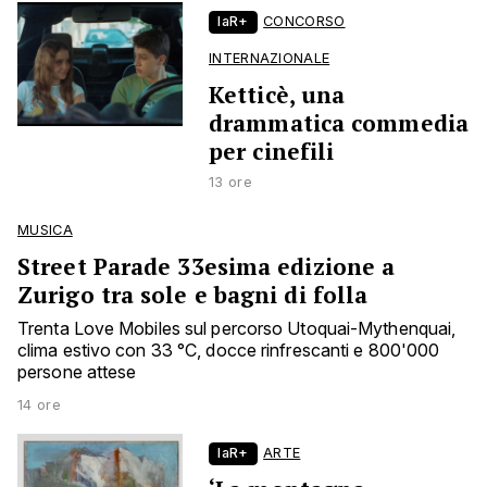
laR+
CONCORSO
INTERNAZIONALE
Ketticè, una
drammatica commedia
per cinefili
13 ore
MUSICA
Street Parade 33esima edizione a
Zurigo tra sole e bagni di folla
Trenta Love Mobiles sul percorso Utoquai-Mythenquai,
clima estivo con 33 °C, docce rinfrescanti e 800'000
persone attese
14 ore
laR+
ARTE