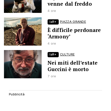
venne dal freddo
4 ore
laR+
PIAZZA GRANDE
È difficile perdonare
‘Armony’
4 ore
laR+
CULTURE
Nei miti dell’estate
Guccini è morto
7 ore