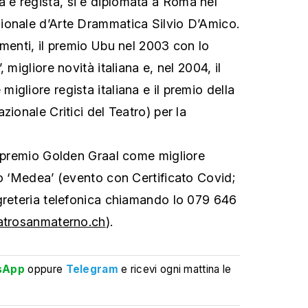
e regista, si è diplomata a Roma nel
ionale d’Arte Drammatica Silvio D’Amico.
imenti, il premio Ubu nel 2003 con lo
 migliore novità italiana e, nel 2004, il
gliore regista italiana e il premio della
zionale Critici del Teatro) per la
l premio Golden Graal come migliore
lo ‘Medea’ (evento con Certificato Covid;
greteria telefonica chiamando lo 079 646
trosanmaterno.ch
).
sApp
oppure
Telegram
e ricevi ogni mattina le