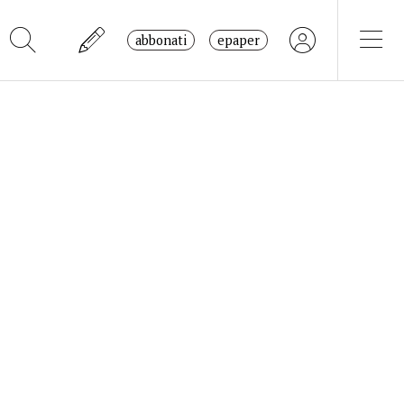
abbonati
epaper