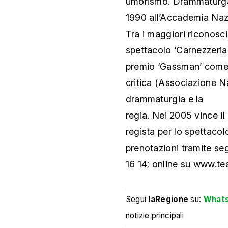
umorismo. Drammaturga 
1990 all’Accademia Naz
Tra i maggiori riconosc
spettacolo ‘Carnezzeria’,
premio ‘Gassman’ come mi
critica (Associazione Na
drammaturgia e la
regia. Nel 2005 vince i
regista per lo spettaco
prenotazioni tramite se
16 14; online su
www.tea
Segui
laRegione
su:
What
notizie principali