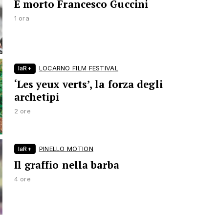
È morto Francesco Guccini
1 ora
laR+
LOCARNO FILM FESTIVAL
‘Les yeux verts’, la forza degli
archetipi
2 ore
laR+
PINELLO MOTION
Il graffio nella barba
4 ore