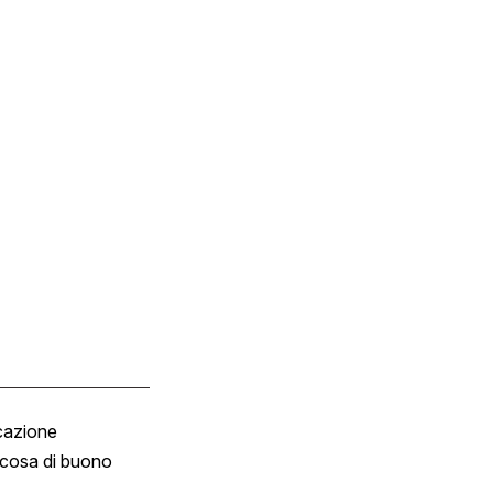
cazione
Tombola
cosa di buono
Fumetto
Vignette