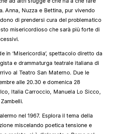
che ad altri sfugge e che ha a che fare
a. Anna, Nuzza e Bettina, pur vivendo
cidono di prendersi cura del problematico
sto misericordioso che sarà più forte di
cessivi.
 in ‘Misericordia’, spettacolo diretto da
gista e drammaturga teatrale italiana di
arrivo al Teatro San Materno. Due le
vembre alle 20.30 e domenica 28
alco, Italia Carroccio, Manuela Lo Sicco,
Zambelli.
ermo nel 1967. Esplora il tema della
azione miscelando poetica tensione e