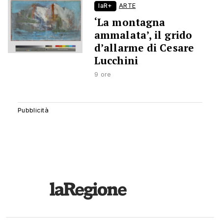
laR+
ARTE
‘La montagna
ammalata’, il grido
d’allarme di Cesare
Lucchini
9 ore