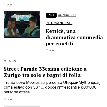
4 ore
laR+
CONCORSO
INTERNAZIONALE
Ketticè, una
drammatica commedia
per cinefili
7 ore
MUSICA
Street Parade 33esima edizione a
Zurigo tra sole e bagni di folla
Trenta Love Mobiles sul percorso Utoquai-Mythenquai,
clima estivo con 33 °C, docce rinfrescanti e 800'000
persone attese
7 ore