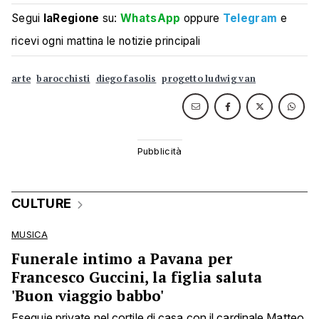
Segui
laRegione
su:
WhatsApp
oppure
Telegram
e
ricevi ogni mattina le notizie principali
arte
barocchisti
diego fasolis
progetto ludwig van
CULTURE
MUSICA
Funerale intimo a Pavana per
Francesco Guccini, la figlia saluta
'Buon viaggio babbo'
Esequie private nel cortile di casa con il cardinale Matteo