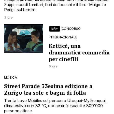
Zuppi, ricordi familiari, fiori dei boschi e il libro 'Maigret a
Parigi' sul feretro
3 ore
laR+
CONCORSO
INTERNAZIONALE
Ketticè, una
drammatica commedia
per cinefili
6 ore
MUSICA
Street Parade 33esima edizione a
Zurigo tra sole e bagni di folla
Trenta Love Mobiles sul percorso Utoquai-Mythenquai,
clima estivo con 33 °C, docce rinfrescanti e 800'000
persone attese