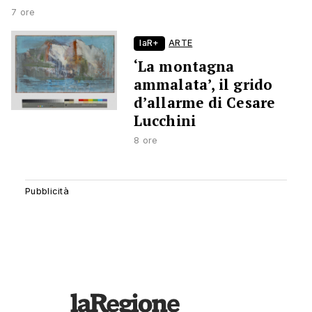
7 ore
laR+
ARTE
‘La montagna
ammalata’, il grido
d’allarme di Cesare
Lucchini
8 ore