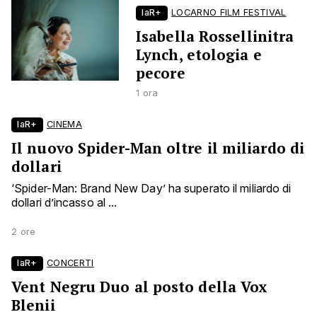
laR+
LOCARNO FILM FESTIVAL
Isabella Rossellinitra
Lynch, etologia e
pecore
1 ora
laR+
CINEMA
Il nuovo Spider-Man oltre il miliardo di
dollari
‘Spider-Man: Brand New Day’ ha superato il miliardo di
dollari d’incasso al ...
2 ore
laR+
CONCERTI
Vent Negru Duo al posto della Vox
Blenii