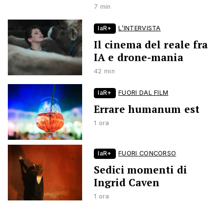
7 min
laR+
L’INTERVISTA
Il cinema del reale fra
IA e drone-mania
42 min
laR+
FUORI DAL FILM
Errare humanum est
1 ora
laR+
FUORI CONCORSO
Sedici momenti di
Ingrid Caven
1 ora