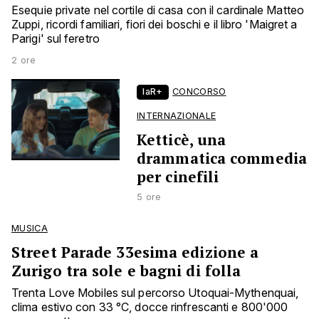
Esequie private nel cortile di casa con il cardinale Matteo
Zuppi, ricordi familiari, fiori dei boschi e il libro 'Maigret a
Parigi' sul feretro
2 ore
laR+
CONCORSO
INTERNAZIONALE
Ketticè, una
drammatica commedia
per cinefili
5 ore
MUSICA
Street Parade 33esima edizione a
Zurigo tra sole e bagni di folla
Trenta Love Mobiles sul percorso Utoquai-Mythenquai,
clima estivo con 33 °C, docce rinfrescanti e 800'000