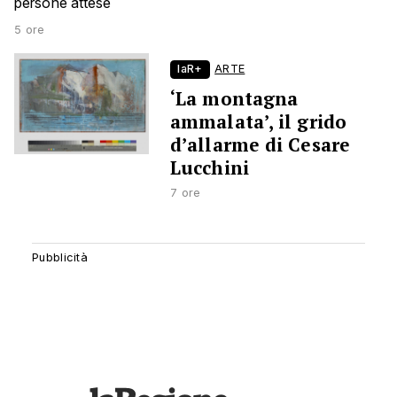
persone attese
5 ore
laR+
ARTE
‘La montagna
ammalata’, il grido
d’allarme di Cesare
Lucchini
7 ore