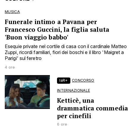
MUSICA
Funerale intimo a Pavana per
Francesco Guccini, la figlia saluta
'Buon viaggio babbo'
Esequie private nel cortile di casa con il cardinale Matteo
Zuppi, ricordi familiari, fiori dei boschi e il libro 'Maigret a
Parigi' sul feretro
4 ore
laR+
CONCORSO
INTERNAZIONALE
Ketticè, una
drammatica commedia
per cinefili
6 ore