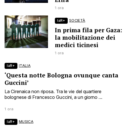
1 ora
laR+
SOCIETÀ
In prima fila per Gaza:
la mobilitazione dei
medici ticinesi
1 ora
laR+
ITALIA
‘Questa notte Bologna ovunque canta
Guccini’
La Cirenaica non riposa. Tra le vie del quartiere
bolognese di Francesco Guccini, a un giorno ...
1 ora
laR+
MUSICA