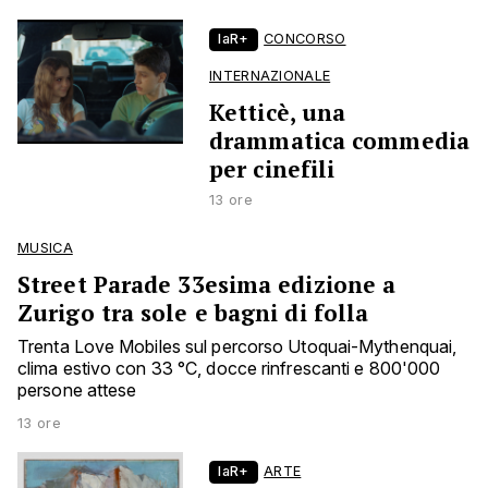
laR+
CONCORSO
INTERNAZIONALE
Ketticè, una
drammatica commedia
per cinefili
13 ore
MUSICA
Street Parade 33esima edizione a
Zurigo tra sole e bagni di folla
Trenta Love Mobiles sul percorso Utoquai-Mythenquai,
clima estivo con 33 °C, docce rinfrescanti e 800'000
persone attese
13 ore
laR+
ARTE