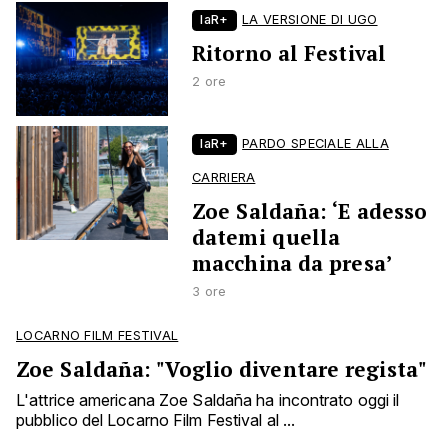
laR+
LA VERSIONE DI UGO
Ritorno al Festival
2 ore
laR+
PARDO SPECIALE ALLA
CARRIERA
Zoe Saldaña: ‘E adesso
datemi quella
macchina da presa’
3 ore
LOCARNO FILM FESTIVAL
Zoe Saldaña: "Voglio diventare regista"
L'attrice americana Zoe Saldaña ha incontrato oggi il
pubblico del Locarno Film Festival al ...