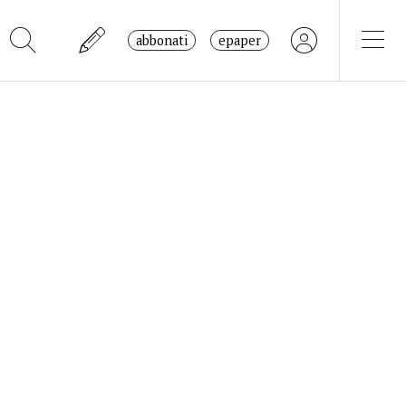
abbonati
epaper