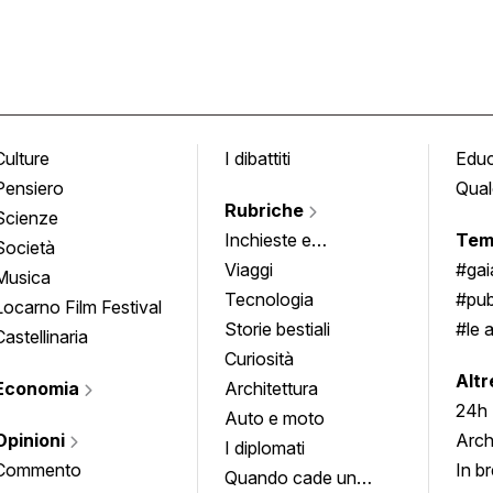
Culture
I dibattiti
Edu
Pensiero
Qual
Rubriche
Scienze
Inchieste e
Tem
Società
approfondimenti
Viaggi
#ga
Musica
Tecnologia
#pub
Locarno Film Festival
Storie bestiali
#le 
Castellinaria
Curiosità
info
Altr
Economia
Architettura
24h
Auto e moto
Opinioni
Arch
I diplomati
Commento
In b
Quando cade un