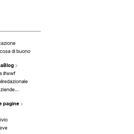
cazione
Tombola
cosa di buono
Fumetto
Vignette
aBlog
Scrivici
ia #wwf
liredazionale
aziende
rmano
e pagine
ivio
reve