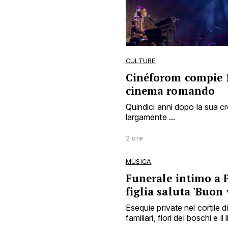
CULTURE
Cinéforom compie 15
cinema romando
Quindici anni dopo la sua c
largamente ...
2 ore
MUSICA
Funerale intimo a 
figlia saluta 'Buon
Esequie private nel cortile d
familiari, fiori dei boschi e il