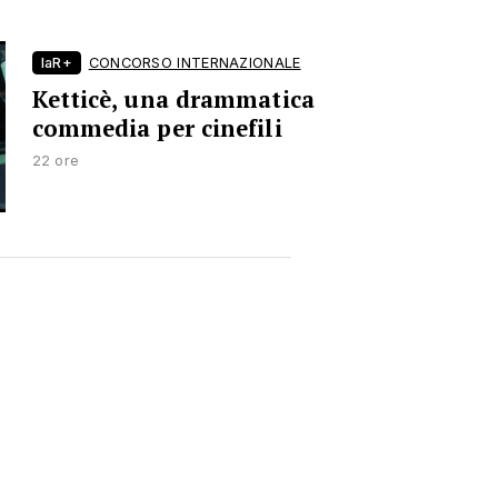
laR+
CONCORSO INTERNAZIONALE
Ketticè, una drammatica
commedia per cinefili
22 ore