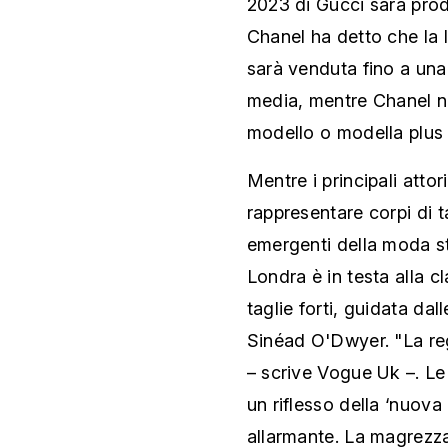
2023 di Gucci sarà prodo
Chanel ha detto che la 
sarà venduta fino a una 
media, mentre Chanel ne
modello o modella plus s
Mentre i principali atto
rappresentare corpi di t
emergenti della moda st
Londra è in testa alla cl
taglie forti, guidata da
Sinéad O'Dwyer. "La reg
– scrive Vogue Uk –. Le
un riflesso della ‘nuova 
allarmante. La magrezza 