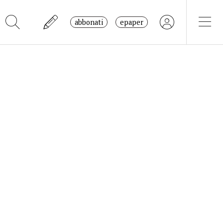
abbonati
epaper