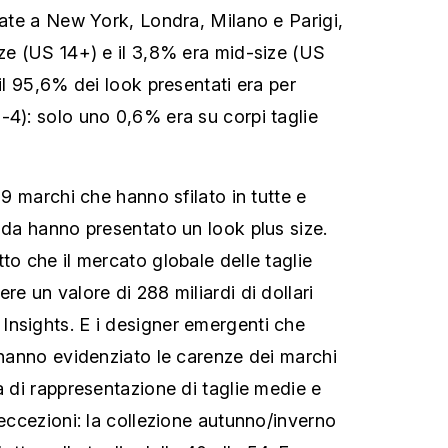
late a New York, Londra, Milano e Parigi,
ize (US 14+) e il 3,8% era mid-size (US
 il 95,6% dei look presentati era per
-4): solo uno 0,6% era su corpi taglie
219 marchi che hanno sfilato in tutte e
moda hanno presentato un look plus size.
to che il mercato globale delle taglie
re un valore di 288 miliardi di dollari
nsights. E i designer emergenti che
e hanno evidenziato le carenze dei marchi
a di rappresentazione di taglie medie e
 eccezioni: la collezione autunno/inverno