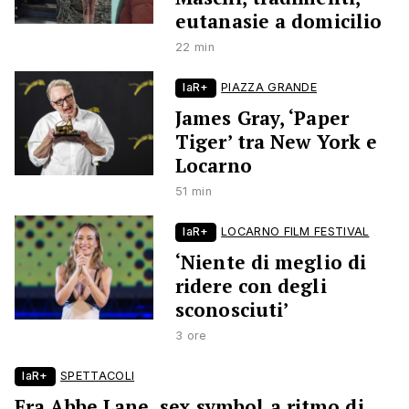
eutanasie a domicilio
22 min
laR+
PIAZZA GRANDE
James Gray, ‘Paper
Tiger’ tra New York e
Locarno
51 min
laR+
LOCARNO FILM FESTIVAL
‘Niente di meglio di
ridere con degli
sconosciuti’
3 ore
laR+
SPETTACOLI
Era Abbe Lane, sex symbol a ritmo di