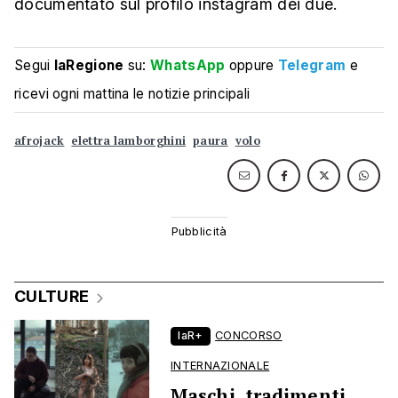
documentato sul profilo instagram dei due.
Segui
laRegione
su:
WhatsApp
oppure
Telegram
e
ricevi ogni mattina le notizie principali
afrojack
elettra lamborghini
paura
volo
CULTURE
laR+
CONCORSO
INTERNAZIONALE
Maschi, tradimenti,