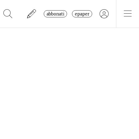
abbonati
epaper