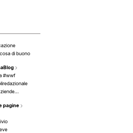
cazione
Tombola
cosa di buono
Fumetto
Vignette
aBlog
Scrivici
ia #wwf
liredazionale
aziende
rmano
e pagine
ivio
reve