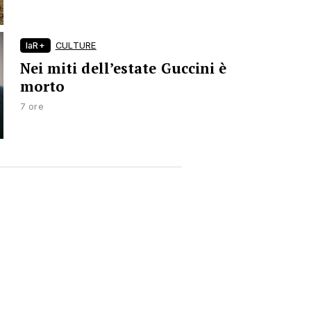
laR+
CULTURE
Nei miti dell’estate Guccini è
morto
7 ore