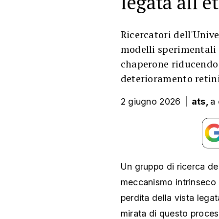
legata all'e
Ricercatori dell'Univ
modelli sperimentali 
chaperone riducendo 
deterioramento retin
2 giugno 2026
|
ats,
a 
Un gruppo di ricerca del
meccanismo intrinseco al
perdita della vista legat
mirata di questo processo