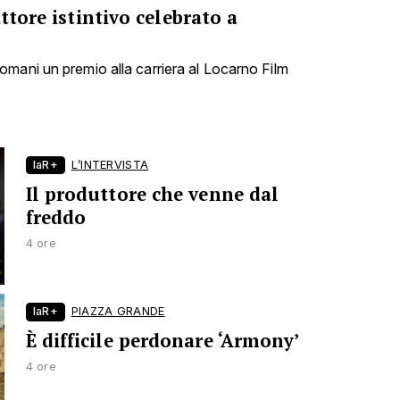
ttore istintivo celebrato a
mani un premio alla carriera al Locarno Film
laR+
L’INTERVISTA
Il produttore che venne dal
freddo
4 ore
laR+
PIAZZA GRANDE
È difficile perdonare ‘Armony’
4 ore