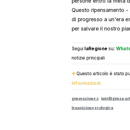
persone entro la metà de
Questo ripensamento - 
di progresso a un'era em
per salvare il nostro pi
Segui
laRegione
su:
What
notizie principali
Questo articolo è stato pub
informazioni
generazione z
intelligenza art
transizione ecologica