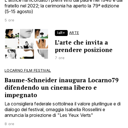
L'attrice ha ricordato i premi vinti dal padre nel 1948 e dal
fratello nel 2022; la cerimonia ha aperto la 79ª edizione
(5-15 agosto)
5 ore
laR+
ARTE
L’arte che invita a
prendere posizione
7 ore
LOCARNO FILM FESTIVAL
Baume-Schneider inaugura Locarno79
difendendo un cinema libero e
impegnato
La consigliera federale sottolinea il valore plurilingue e di
dialogo del festival, omaggia Isabella Rossellini e
annuncia la proiezione di "Les Yeux Verts"
8 ore