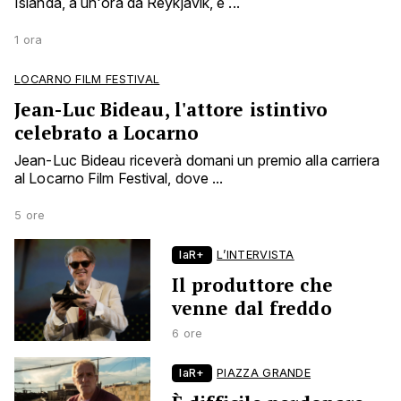
Islanda, a un'ora da Reykjavik, e ...
1 ora
LOCARNO FILM FESTIVAL
Jean-Luc Bideau, l'attore istintivo
celebrato a Locarno
Jean-Luc Bideau riceverà domani un premio alla carriera
al Locarno Film Festival, dove ...
5 ore
laR+
L’INTERVISTA
Il produttore che
venne dal freddo
6 ore
laR+
PIAZZA GRANDE