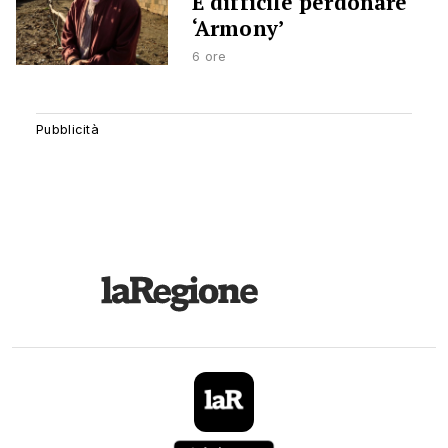
È difficile perdonare
‘Armony’
6 ore