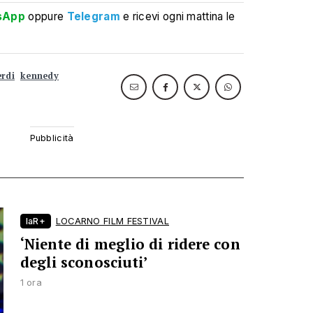
sApp
oppure
Telegram
e ricevi ogni mattina le
erdi
kennedy
laR+
LOCARNO FILM FESTIVAL
‘Niente di meglio di ridere con
degli sconosciuti’
1 ora