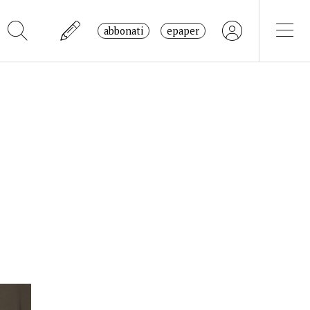
abbonati
epaper