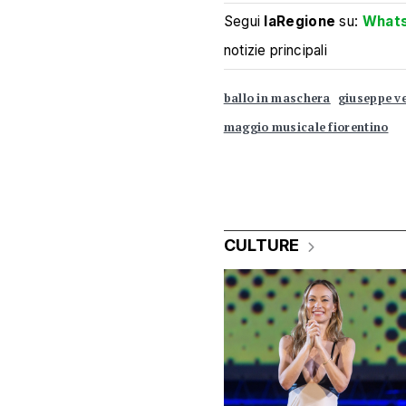
Segui
laRegione
su:
What
notizie principali
ballo in maschera
giuseppe v
maggio musicale fiorentino
CULTURE