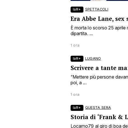
laR+
SPETTACOLI
Era Abbe Lane, sex 
È morta lo scorso 25 aprile m
dipartita. ...
1 ora
laR+
LUGANO
Scrivere a tante man
“Mettere più persone davanti
poi, a ...
1 ora
laR+
QUESTA SERA
Storia di ‘Frank & 
Locarno79 al giro di boa d