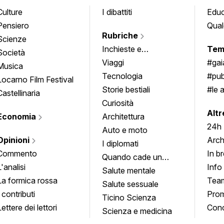
Culture
I dibattiti
Edu
Pensiero
Qual
Rubriche
Scienze
Inchieste e
Tem
Società
approfondimenti
Viaggi
#ga
Musica
Tecnologia
#pub
Locarno Film Festival
Storie bestiali
#le 
Castellinaria
Curiosità
info
Altr
Economia
Architettura
24h
Auto e moto
Opinioni
Arch
I diplomati
Commento
In b
Quando cade un
L'analisi
Info
quadro
Salute mentale
La formica rossa
Tea
Salute sessuale
I contributi
Prom
Ticino Scienza
Lettere dei lettori
Conc
Scienza e medicina