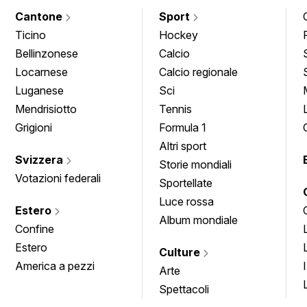
Cantone
Sport
Ticino
Hockey
Bellinzonese
Calcio
Locarnese
Calcio regionale
Luganese
Sci
Mendrisiotto
Tennis
Grigioni
Formula 1
Altri sport
Svizzera
Storie mondiali
Votazioni federali
Sportellate
Luce rossa
Estero
Album mondiale
Confine
Estero
Culture
America a pezzi
Arte
Spettacoli