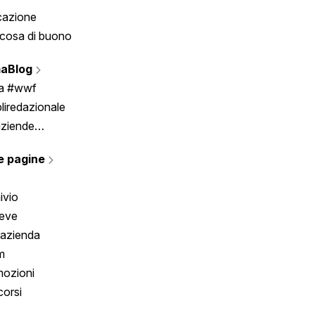
cazione
Tombola
cosa di buono
Fumetto
Vignette
aBlog
Scrivici
ia #wwf
liredazionale
aziende
rmano
e pagine
ivio
reve
 azienda
m
ozioni
orsi