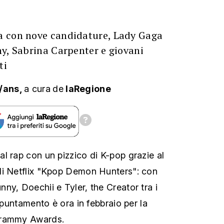
a con nove candidature, Lady Gaga
y, Sabrina Carpenter e giovani
ti
/ans,
a cura
de
laRegione
l rap con un pizzico di K-pop grazie al
di Netflix "Kpop Demon Hunters": con
ny, Doechii e Tyler, the Creator tra i
appuntamento è ora in febbraio per la
Grammy Awards.