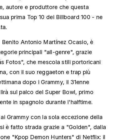
, autore e produttore che questa
 sua prima Top 10 dei Billboard 100 - ne
ta.
e Benito Antonio Martínez Ocasio, è
egorie principali "all-genre", grazie
s Fotos", che mescola stili portoricani
ena, con il suo reggaeton e trap più
 settimana dopo i Grammy, il 31enne
lirà sul palco del Super Bowl, primo
mente in spagnolo durante l'halftime.
ai Grammy con la sola eccezione della
i è fatto strada grazie a "Golden", dalla
one "Kpop Demon Hunters" di Netflix: il