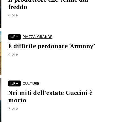
freddo
4 ore
laR+
PIAZZA GRANDE
È difficile perdonare ‘Armony’
4 ore
laR+
CULTURE
Nei miti dell’estate Guccini è
morto
7 ore