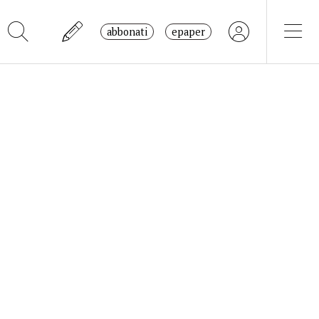
abbonati
epaper