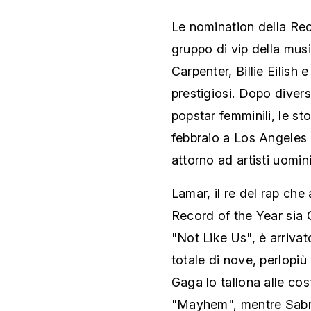
Le nomination della Re
gruppo di vip della mu
Carpenter, Billie Eilish 
prestigiosi. Dopo divers
popstar femminili, le sto
febbraio a Los Angeles 
attorno ad artisti uomini
Lamar, il re del rap che
Record of the Year sia 
"Not Like Us", è arrivat
totale di nove, perlopi
Gaga lo tallona alle co
"Mayhem", mentre Sabri