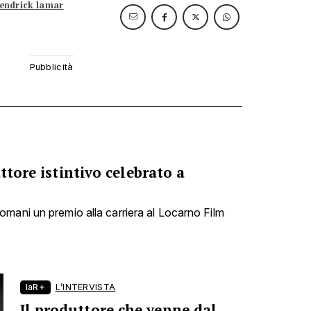
endrick lamar
ttore istintivo celebrato a
mani un premio alla carriera al Locarno Film
laR+
L’INTERVISTA
Il produttore che venne dal