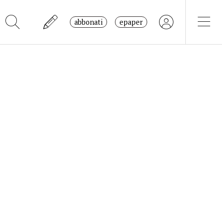
abbonati
epaper