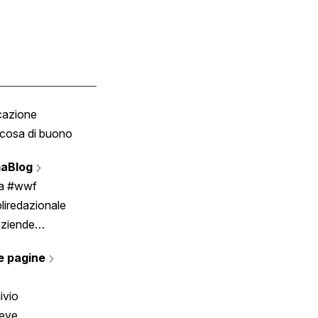
cazione
Tombola
cosa di buono
Fumetto
Vignette
aBlog
Scrivici
ia #wwf
liredazionale
aziende
rmano
e pagine
ivio
reve