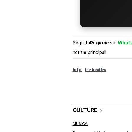
Segui
laRegione
su:
What
notizie principali
help!
the beatles
CULTURE
MUSICA