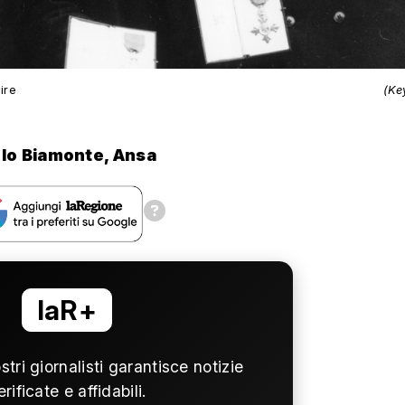
ire
(Ke
lo Biamonte, Ansa
laR+
ostri giornalisti garantisce notizie
erificate e affidabili.