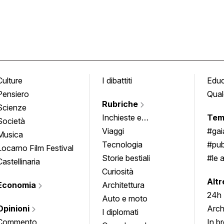
Culture
I dibattiti
Edu
Pensiero
Qual
Rubriche
Scienze
Inchieste e
Tem
Società
approfondimenti
Viaggi
#ga
Musica
Tecnologia
#pub
Locarno Film Festival
Storie bestiali
#le 
Castellinaria
Curiosità
info
Altr
Economia
Architettura
24h
Auto e moto
Opinioni
Arch
I diplomati
Commento
In b