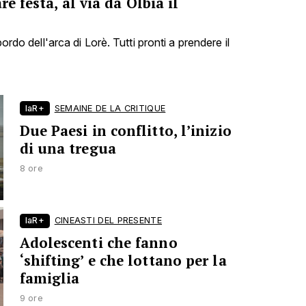
re festa, al via da Olbia il
bordo dell'arca di Lorè. Tutti pronti a prendere il
laR+
SEMAINE DE LA CRITIQUE
Due Paesi in conflitto, l’inizio
di una tregua
8 ore
laR+
CINEASTI DEL PRESENTE
Adolescenti che fanno
‘shifting’ e che lottano per la
famiglia
9 ore