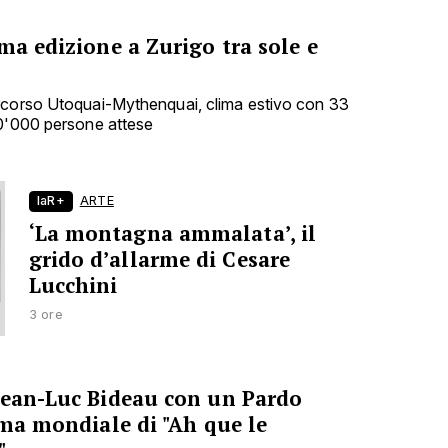
ma edizione a Zurigo tra sole e
rcorso Utoquai-Mythenquai, clima estivo con 33
00'000 persone attese
laR+
ARTE
‘La montagna ammalata’, il
grido d’allarme di Cesare
Lucchini
3 ore
Jean-Luc Bideau con un Pardo
ima mondiale di "Ah que le