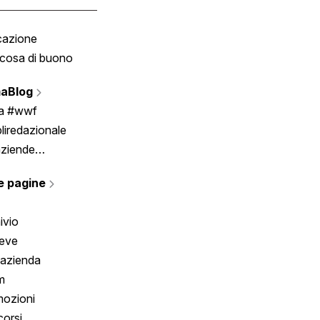
cazione
Tombola
cosa di buono
Fumetto
Vignette
aBlog
Scrivici
ia #wwf
liredazionale
aziende
rmano
e pagine
ivio
reve
 azienda
m
ozioni
orsi