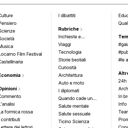
Culture
I dibattiti
Edu
Pensiero
Qual
Rubriche
Scienze
Inchieste e
Tem
Società
approfondimenti
Viaggi
#ga
Musica
Tecnologia
#pub
Locarno Film Festival
Storie bestiali
#le 
Castellinaria
Curiosità
info
Altr
Economia
Architettura
24h
Auto e moto
Opinioni
Arch
I diplomati
Commento
In b
Quando cade un
L'analisi
Info
quadro
Salute mentale
La formica rossa
Tea
Salute sessuale
I contributi
Prom
Ticino Scienza
Lettere dei lettori
Conc