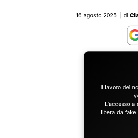
16 agosto 2025
|
di
Cl
Il lavoro dei n
v
L’accesso a 
libera da fake 