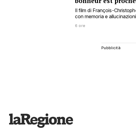
bonheur est proche
Il film di François-Christop
con memoria e allucinazioni, 
6 ore