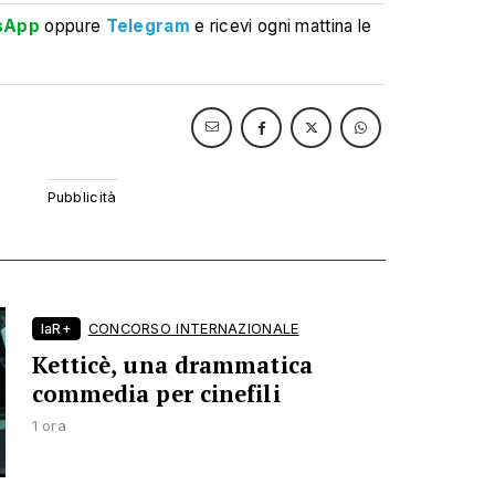
sApp
oppure
Telegram
e ricevi ogni mattina le
laR+
CONCORSO INTERNAZIONALE
Ketticè, una drammatica
commedia per cinefili
1 ora