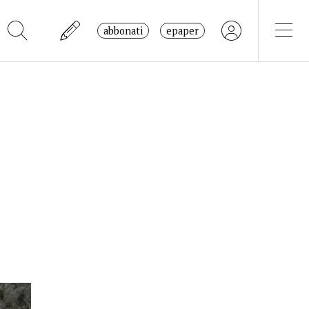
abbonati
epaper