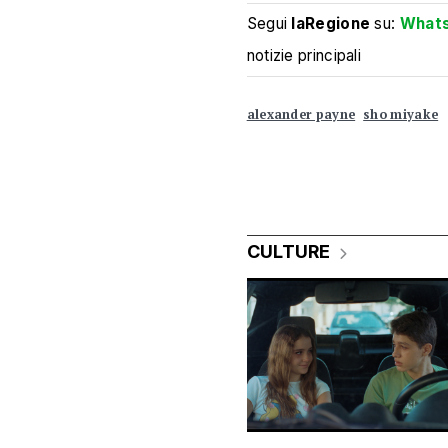
Segui
laRegione
su:
What
notizie principali
alexander payne
sho miyake
CULTURE